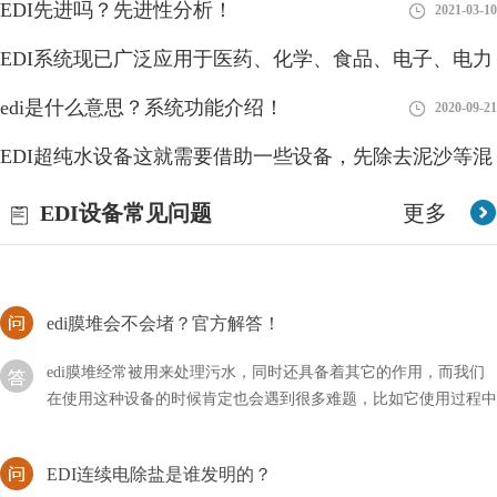
EDI先进吗？先进性分析！
2021-03-10
海水淡化的过程，EDI水处理设备需要很高的技术含量，因为还睡
EDI系统现已广泛应用于医药、化学、食品、电子、电力
的含盐量很高，而且海水中含有大量的微生物和海藻等杂质，因此
我们通常使用蒸馏法和反渗透法相结合，来获取淡水
工业等领域
edi是什么意思？系统功能介绍！
2018-08-27
2020-09-21
edi由哪些部分组成？
EDI超纯水设备这就需要借助一些设备，先除去泥沙等混
EDI全名为电子脱离离子水设备是一种高度优秀的水处理技术，用
浊物
2018-08-28
EDI设备常见问题
更多
于生产高纯度水，通常用于实验室、制药、电子、电力和半导体制
造等领域。EDI系统利用电化学过程将离子从水中去除
edi膜堆会不会堵？官方解答！
edi膜堆经常被用来处理污水，同时还具备着其它的作用，而我们
在使用这种设备的时候肯定也会遇到很多难题，比如它使用过程中
会不会堵塞呢？
EDI连续电除盐是谁发明的？
连续电除盐（Continuous Electrodeionization，CEDI）是由Rex L.