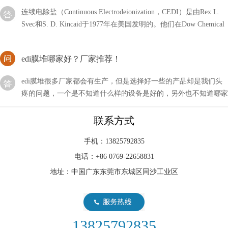
Svec和S. D. Kincaid于1977年在美国发明的。他们在Dow Chemical
公司的
edi膜堆哪家好？厂家推荐！
edi膜堆很多厂家都会有生产，但是选择好一些的产品却是我们头
疼的问题，一个是不知道什么样的设备是好的，另外也不知道哪家
公司产品好。
EDI标准文件咋读？方法分享！
联系方式
EDI的标准文件我们可能比较怕见到，因为不仅对其不了解，甚至
手机：13825792835
连怎么打开它都不清楚，如果急需使用的话会比较麻烦，那么我们
电话：+86 0769-22658831
应该咱读这类文件呢？
地址：中国广东东莞市东城区同沙工业区
海水淡化通常采用EDI水处理设备来获取淡水
海水淡化的过程，EDI水处理设备需要很高的技术含量，因为还睡
的含盐量很高，而且海水中含有大量的微生物和海藻等杂质，因此
13825792835