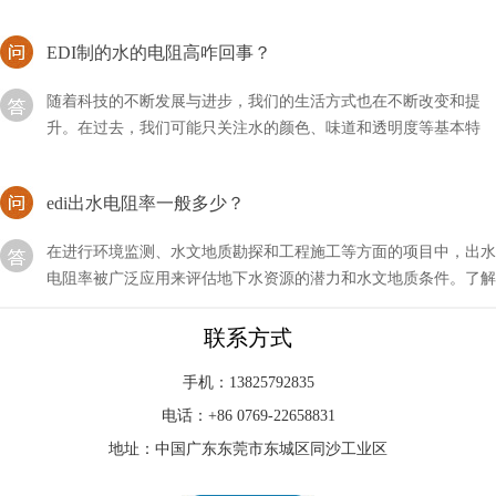
EDI制的水的电阻高咋回事？
随着科技的不断发展与进步，我们的生活方式也在不断改变和提
升。在过去，我们可能只关注水的颜色、味道和透明度等基本特
征，但现在，我们更加注重水的质量。
edi出水电阻率一般多少？
在进行环境监测、水文地质勘探和工程施工等方面的项目中，出水
电阻率被广泛应用来评估地下水资源的潜力和水文地质条件。了解
编辑出水电阻率的一般数值范围
如何申请edi？方法流程！
联系方式
edi对于很多企业来说还是用得比较多的，因此做相关的行业就会
手机：13825792835
想到申请类似的资质来为这些公司提供服务，如果我们要做的话应
电话：+86 0769-22658831
该如何申请EDI？
地址：中国广东东莞市东城区同沙工业区
edi进水为何分两路？