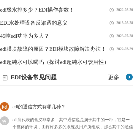
edi极水排多少？EDI操作参数！
2022-08-20
edi进水为何分两路？
EDI水处理设备反渗透的意义
2018-08-28
EDI（Electrodeionization）是一种高纯水处理技术，通常将进水分
45吨edi功率为多大？
2023-07-28
为两路，即进水路和电离路。下面是进水分两路的原因：1、进水
路：进水路是EDI系统中的第一道
edi膜块故障的原因？EDI模块故障解决办法！
2022-03-29
水温对EDI造水有没有影响？
edi超纯水可以喝吗（探讨edi超纯水可饮用性）
在使用EDI设备提取纯水的过程中，是有很多因素影响着水质的，
2023-08-26
EDI设备常见问题
更多
比如水压、进水酸碱值和进水含盐量毛毯，那么水温对EDI造水有
没有影响呢？
edi的通信方式有哪几种？
edi所代表的含义非常多，其中通信也是属于其中的一种，它是一
个整体的环境，由许许多多的系统及用户所组成，那么其中的通信
方式主要有哪几种？