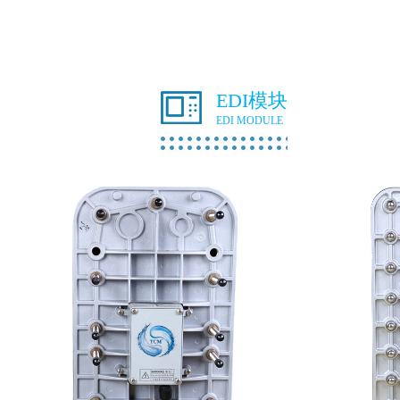
EDI模块
EDI MODULE