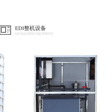
EDI整机设备
EDI MACHINE EQUIPMENT