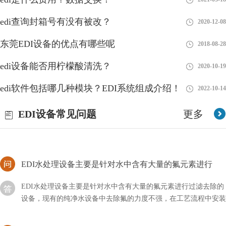
EDI系统水是生物们存活的基本要求，然而当今的水污染
edi查询封箱号有没有被改？
2020-12-08
非常严重
水资源的危机一直是我国的重点问题。EDI系统水是生物们存活的
东莞EDI设备的优点有哪些呢
2018-08-28
基本要求，然而当今的水污染非常严重，这与我们的生活息息相关
edi设备能否用柠檬酸清洗？
2020-10-19
edi出水电阻率一般多少？
edi软件包括哪几种模块？EDI系统组成介绍！
2022-10-14
在进行环境监测、水文地质勘探和工程施工等方面的项目中，出水
EDI设备常见问题
更多
电阻率被广泛应用来评估地下水资源的潜力和水文地质条件。了解
编辑出水电阻率的一般数值范围
EDI水处理设备主要是针对水中含有大量的氟元素进行
EDI水处理设备主要是针对水中含有大量的氟元素进行过滤去除的
设备，现有的纯净水设备中去除氟的力度不强，在工艺流程中安装
除氟设备，即可清除干净水中的氟
如何拆解西门子edi？详细流程！