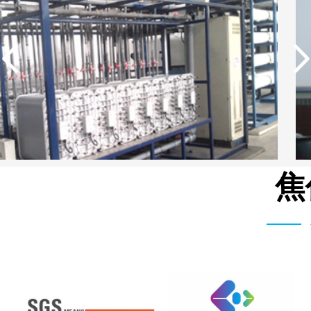
焦
湖北柳树沟矿业集团