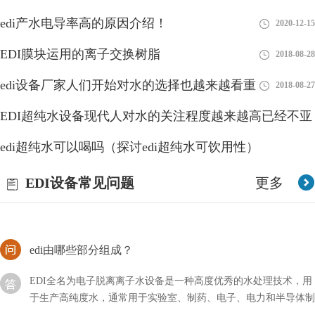
EDI形式的订单呢？
edi产水电导率高的原因介绍！
2020-12-15
EDI连续电除盐是谁发明的？
EDI膜块运用的离子交换树脂
2018-08-28
连续电除盐（Continuous Electrodeionization，CEDI）是由Rex L.
edi设备厂家人们开始对水的选择也越来越看重
2018-08-27
Svec和S. D. Kincaid于1977年在美国发明的。他们在Dow Chemical
公司的
EDI超纯水设备现代人对水的关注程度越来越高已经不亚
EDI设备厂家的安全与否，直接关系到人体的健康
于食品
edi超纯水可以喝吗（探讨edi超纯水可饮用性）
2018-08-27
EDI设备厂家的安全与否，直接关系到人体的健康，为了保障饮用
2023-08-26
EDI设备常见问题
更多
水的安全，一系列的水处理设备应运而生，这些设备可以更大程度
上保证用水的安全。还有一些工业用水，为了减少污染
edi由哪些部分组成？
EDI全名为电子脱离离子水设备是一种高度优秀的水处理技术，用
于生产高纯度水，通常用于实验室、制药、电子、电力和半导体制
造等领域。EDI系统利用电化学过程将离子从水中去除