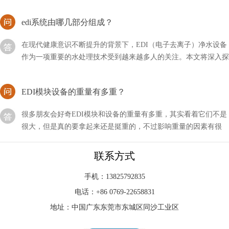
edi系统由哪几部分组成？
在现代健康意识不断提升的背景下，EDI（电子去离子）净水设备
作为一项重要的水处理技术受到越来越多人的关注。本文将深入探
讨EDI净水设备的模块系统
EDI模块设备的重量有多重？
很多朋友会好奇EDI模块和设备的重量有多重，其实看着它们不是
很大，但是真的要拿起来还是挺重的，不过影响重量的因素有很
多，需要进行区分。
能否接受edi形式的订单？
联系方式
现在的技术发展得非常快，尤其是对于一个行业的新手来说，技术
手机：13825792835
的迭代更是让人捉摸不透，比如新型的EDI技术，我们能否接受
电话：+86 0769-22658831
EDI形式的订单呢？
地址：中国广东东莞市东城区同沙工业区
EDI连续电除盐是谁发明的？