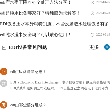
edi产水率下降咋办？处理方法分享！
2022-04-26
EDI模块是现在水处理行业中比较新型的设备，即使不用的时候，
edi超纯水设备哪家好？特纯膜为您解答！
2020-09-28
我们也要做好相关的维护措施，以方便下次的使用。首先我要要清
洗元件中的膜元件，然后使用反渗透设备产出来的水
EDI设备废水本身就特别脏，不管反渗透水处理设备有多
申请EDI要不要网站？测评介绍！
好
edi纯水湿巾安全吗？可以放心使用！
2018-08-28
2020-09-19
众所周知申请EDI的流程是比较麻烦的，其中不仅体现在跑来跑去
EDI设备常见问题
更多
上，还有很多条件需要达标，都是比较折磨人的。那么做这个申请
要不要网站测评呢？
edi供应商是啥意思？
EDI（Electronic Data Interchange，电子数据交换）供应商是指提供
EDI系统和服务的公司或组织。EDI是指企业之间在电子化的环境
下进行交换商务文件
edi由哪些部分组成？
EDI全名为电子脱离离子水设备是一种高度优秀的水处理技术，用