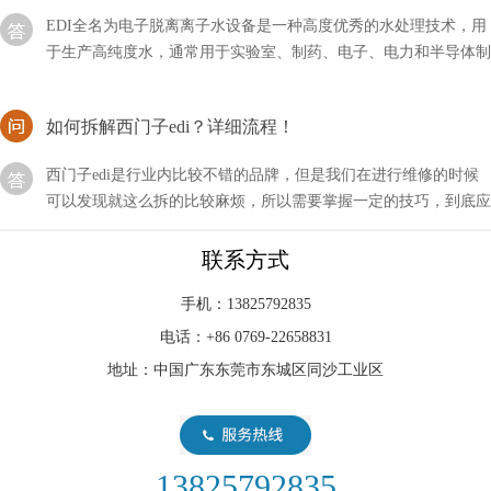
于生产高纯度水，通常用于实验室、制药、电子、电力和半导体制
造等领域。EDI系统利用电化学过程将离子从水中去除
如何拆解西门子edi？详细流程！
西门子edi是行业内比较不错的品牌，但是我们在进行维修的时候
可以发现就这么拆的比较麻烦，所以需要掌握一定的技巧，到底应
该如何拆解西门子EDI呢？
EDI连续电除盐是谁发明的？
联系方式
连续电除盐（Continuous Electrodeionization，CEDI）是由Rex L.
手机：13825792835
Svec和S. D. Kincaid于1977年在美国发明的。他们在Dow Chemical
电话：+86 0769-22658831
公司的
地址：中国广东东莞市东城区同沙工业区
EDI模块是现在水处理行业中比较新型的设备
EDI模块是现在水处理行业中比较新型的设备，即使不用的时候，
我们也要做好相关的维护措施，以方便下次的使用。首先我要要清
13825792835