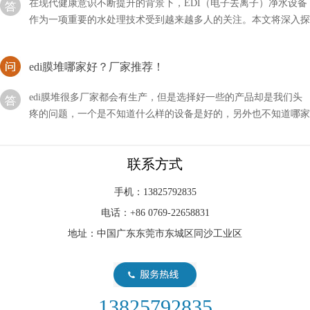
讨EDI净水设备的模块系统
edi膜堆哪家好？厂家推荐！
edi膜堆很多厂家都会有生产，但是选择好一些的产品却是我们头
疼的问题，一个是不知道什么样的设备是好的，另外也不知道哪家
公司产品好。
能否接受edi形式的订单？
联系方式
现在的技术发展得非常快，尤其是对于一个行业的新手来说，技术
的迭代更是让人捉摸不透，比如新型的EDI技术，我们能否接受
手机：13825792835
EDI形式的订单呢？
电话：+86 0769-22658831
地址：中国广东东莞市东城区同沙工业区
edi的通信方式有哪几种？
edi所代表的含义非常多，其中通信也是属于其中的一种，它是一
个整体的环境，由许许多多的系统及用户所组成，那么其中的通信
方式主要有哪几种？
13825792835