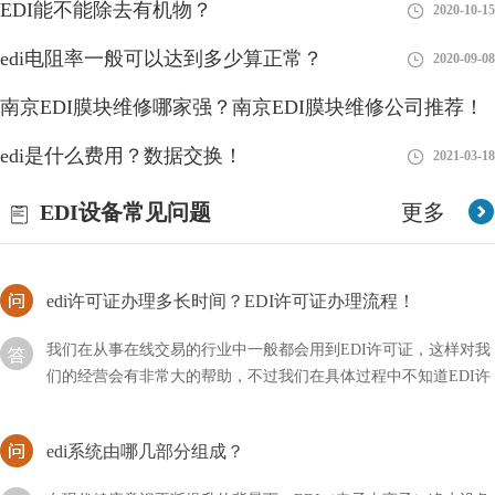
EDI能不能除去有机物？
2020-10-15
edi所代表的含义非常多，其中通信也是属于其中的一种，它是一
个整体的环境，由许许多多的系统及用户所组成，那么其中的通信
edi电阻率一般可以达到多少算正常？
2020-09-08
方式主要有哪几种？
南京EDI膜块维修哪家强？南京EDI膜块维修公司推荐！
edi供应商是啥意思？
edi是什么费用？数据交换！
2023-01-10
2021-03-18
EDI（Electronic Data Interchange，电子数据交换）供应商是指提供
EDI系统和服务的公司或组织。EDI是指企业之间在电子化的环境
EDI设备常见问题
更多
下进行交换商务文件
edi许可证办理多长时间？EDI许可证办理流程！
我们在从事在线交易的行业中一般都会用到EDI许可证，这样对我
们的经营会有非常大的帮助，不过我们在具体过程中不知道EDI许
可证办理需要多长时间？
edi系统由哪几部分组成？
在现代健康意识不断提升的背景下，EDI（电子去离子）净水设备
作为一项重要的水处理技术受到越来越多人的关注。本文将深入探