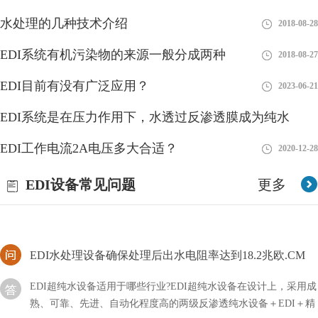
水处理的几种技术介绍
2018-08-28
edi可分为哪几类？按功能分类！
EDI系统有机污染物的来源一般分成两种
2018-08-27
edi有很多种解释，有净化行业经常用到的水处理设备，还有其它
EDI目前有没有广泛应用？
2023-06-21
的系统等等，而今天为大家分享的主要是它的系统分类，到底EDI
可以分为哪几类？
EDI系统是在压力作用下，水透过反渗透膜成为纯水
edi出水电阻率一般多少？
EDI工作电流2A电压多大合适？
2018-08-28
2020-12-28
在进行环境监测、水文地质勘探和工程施工等方面的项目中，出水
EDI设备常见问题
更多
电阻率被广泛应用来评估地下水资源的潜力和水文地质条件。了解
编辑出水电阻率的一般数值范围
EDI水处理设备确保处理后出水电阻率达到18.2兆欧.CM
EDI超纯水设备适用于哪些行业?EDI超纯水设备在设计上，采用成
熟、可靠、先进、自动化程度高的两级反渗透纯水设备＋EDI＋精
混床除盐水处理工艺，EDI水处理设备确保处理后