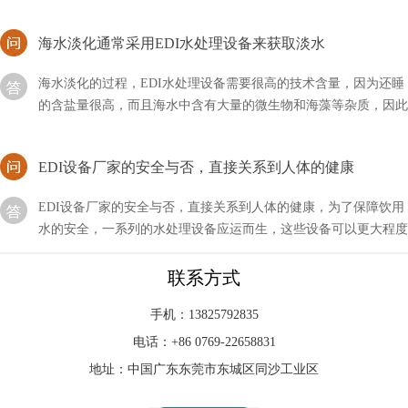
海水淡化通常采用EDI水处理设备来获取淡水
海水淡化的过程，EDI水处理设备需要很高的技术含量，因为还睡
的含盐量很高，而且海水中含有大量的微生物和海藻等杂质，因此
我们通常使用蒸馏法和反渗透法相结合，来获取淡水
EDI设备厂家的安全与否，直接关系到人体的健康
EDI设备厂家的安全与否，直接关系到人体的健康，为了保障饮用
水的安全，一系列的水处理设备应运而生，这些设备可以更大程度
上保证用水的安全。还有一些工业用水，为了减少污染
edi由哪些部分组成？
联系方式
EDI全名为电子脱离离子水设备是一种高度优秀的水处理技术，用
手机：13825792835
于生产高纯度水，通常用于实验室、制药、电子、电力和半导体制
电话：+86 0769-22658831
造等领域。EDI系统利用电化学过程将离子从水中去除
地址：中国广东东莞市东城区同沙工业区
edi可分为哪几类？按功能分类！