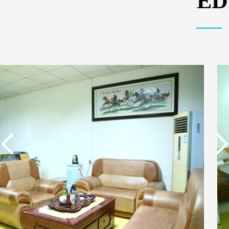
E
实用新型专利证书 电渗
东莞市特纯膜环保科技
析器用纯水隔板组件
有限公司营业执照