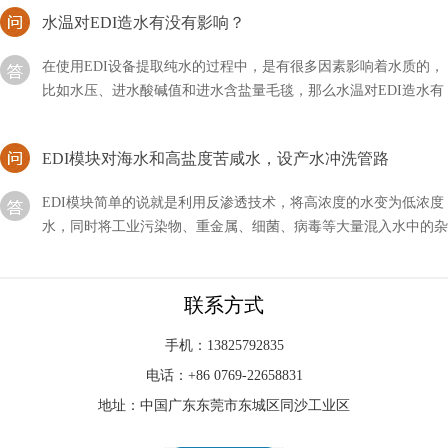
在使用EDI设备提取纯水的过程中，是有很多因素影响着水质的，
比如水压、进水酸碱值和进水含盐量毛毯，那么水温对EDI造水有
没有影响呢？
EDI模块对海水和高盐度苦咸水，设产水冲洗管路
EDI模块简单的说就是利用反渗透技术，将高浓度的水变为低浓度
水，同时将工业污染物、重金属、细菌、病毒等大量混入水中的杂
质全部隔离，从而达到饮用规定的理化指标及卫生标准
edi可分为哪几类？按功能分类！
联系方式
edi有很多种解释，有净化行业经常用到的水处理设备，还有其它
的系统等等，而今天为大家分享的主要是它的系统分类，到底EDI
手机：13825792835
可以分为哪几类？
电话：+86 0769-22658831
edi膜堆会不会堵？官方解答！
地址：中国广东东莞市东城区同沙工业区
edi膜堆经常被用来处理污水，同时还具备着其它的作用，而我们