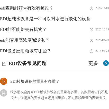
edi查询封箱号有没有被改？
2020-12-08
edi膜堆会不会堵？官方解答！
EDI超纯水设备是一种可以对水进行淡化的设备
edi膜堆经常被用来处理污水，同时还具备着其它的作用，而我们
在使用这种设备的时候肯定也会遇到很多难题，比如它使用过程中
EDI能不能除去有机物？
2018-08-28
2020-10-15
会不会堵塞呢？
edi能否用高浓度碱浸泡？
2023-03-28
edi多长时间清洗一次？清洁流程！
EDI设备应用领域有哪些？
2018-08-28
如果我们对edi设备没有及时的清洗或者更换，那么在后续使用的
过程中可能会影响到出水的质量以及使用寿命，我们需要对其多长
EDI设备常见问题
更多
时间清洗一次？
EDI模块设备的重量有多重？
很多朋友会好奇EDI模块和设备的重量有多重，其实看着它们不是
很大，但是真的要拿起来还是挺重的，不过影响重量的因素有很
多，需要进行区分。
水温对EDI造水有没有影响？