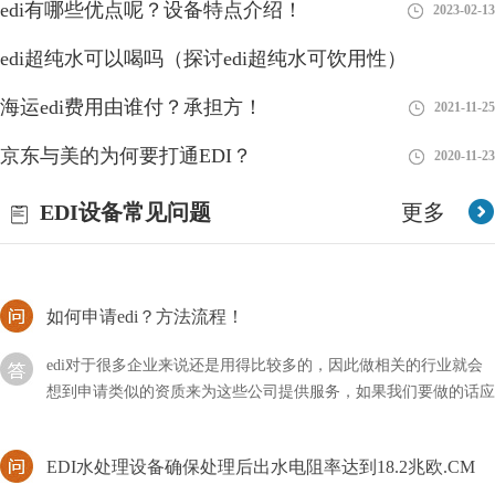
edi有哪些优点呢？设备特点介绍！
2023-02-13
EDI模块是现在水处理行业中比较新型的设备，即使不用的时候，
edi超纯水可以喝吗（探讨edi超纯水可饮用性）
我们也要做好相关的维护措施，以方便下次的使用。首先我要要清
洗元件中的膜元件，然后使用反渗透设备产出来的水
海运edi费用由谁付？承担方！
2023-08-26
2021-11-25
edi由哪些部分组成？
京东与美的为何要打通EDI？
2020-11-23
EDI全名为电子脱离离子水设备是一种高度优秀的水处理技术，用
EDI设备常见问题
更多
于生产高纯度水，通常用于实验室、制药、电子、电力和半导体制
造等领域。EDI系统利用电化学过程将离子从水中去除
如何申请edi？方法流程！
edi对于很多企业来说还是用得比较多的，因此做相关的行业就会
想到申请类似的资质来为这些公司提供服务，如果我们要做的话应
该如何申请EDI？
EDI水处理设备确保处理后出水电阻率达到18.2兆欧.CM
EDI超纯水设备适用于哪些行业?EDI超纯水设备在设计上，采用成