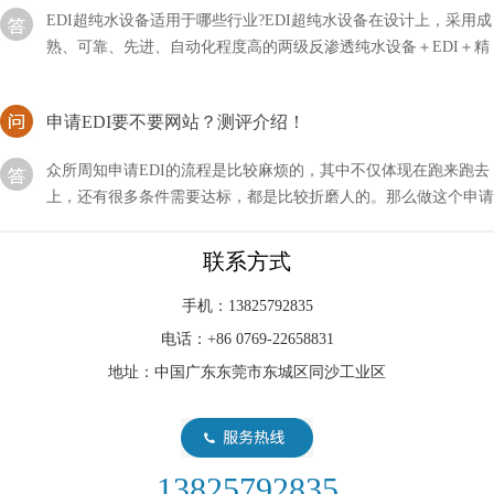
熟、可靠、先进、自动化程度高的两级反渗透纯水设备＋EDI＋精
混床除盐水处理工艺，EDI水处理设备确保处理后
申请EDI要不要网站？测评介绍！
众所周知申请EDI的流程是比较麻烦的，其中不仅体现在跑来跑去
上，还有很多条件需要达标，都是比较折磨人的。那么做这个申请
要不要网站测评呢？
EDI是否适合在混床后使用？
联系方式
EDI和温床可以说都是一种水处理的设备，它在整个环节中起到一
手机：13825792835
个净化的作用，当然可能不止这一个功能，那么我们在使用EDI时
电话：+86 0769-22658831
是否适合在混床后使用呢？
地址：中国广东东莞市东城区同沙工业区
EDI模块是现在水处理行业中比较新型的设备
EDI模块是现在水处理行业中比较新型的设备，即使不用的时候，
我们也要做好相关的维护措施，以方便下次的使用。首先我要要清
13825792835
洗元件中的膜元件，然后使用反渗透设备产出来的水