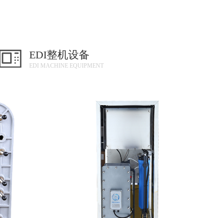
EDI整机设备
EDI MACHINE EQUIPMENT