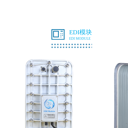
EDI模块
EDI MODULE