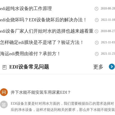
edi超纯水设备的工作原理
2018-08-28
edi供应商是啥意思？
edi会烧坏吗？EDI设备烧坏后的解决办法！
2022-11-10
EDI（Electronic Data Interchange，电子数据交换）供应商是指提供
edi设备厂家人们开始对水的选择也越来越看重
2018-08-27
EDI系统和服务的公司或组织。EDI是指企业之间在电子化的环境
下进行交换商务文件
怎样确定edi膜块是不是堵了？验证方法！
2021-11-03
EDI水处理设备主要是针对水中含有大量的氟元素进行
海运edi费用由谁付？承担方！
2021-11-25
EDI水处理设备主要是针对水中含有大量的氟元素进行过滤去除的
EDI设备常见问题
更多
设备，现有的纯净水设备中去除氟的力度不强，在工艺流程中安装
除氟设备，即可清除干净水中的氟
井下水能不能安装车用尿素EDI？
EDI设备主要是针对用水方面的，我们需要根据自己的需求选择对
应的净水设备，这样才能达到相关的要求，那么井下水能不能安装
车用尿素EDI呢？