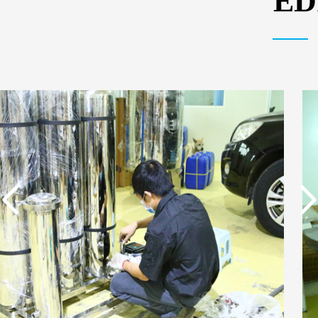
E
实用新型专利证书 一种
东莞市特纯膜环保科技
单边过滤流畅基板
有限公司营业执照