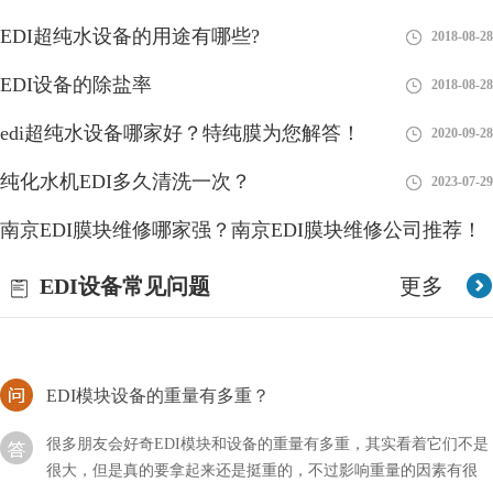
EDI超纯水设备的用途有哪些?
2018-08-28
edi由哪些部分组成？
EDI设备的除盐率
2018-08-28
EDI全名为电子脱离离子水设备是一种高度优秀的水处理技术，用
edi超纯水设备哪家好？特纯膜为您解答！
2020-09-28
于生产高纯度水，通常用于实验室、制药、电子、电力和半导体制
造等领域。EDI系统利用电化学过程将离子从水中去除
纯化水机EDI多久清洗一次？
2023-07-29
EDI制的水的电阻高咋回事？
南京EDI膜块维修哪家强？南京EDI膜块维修公司推荐！
随着科技的不断发展与进步，我们的生活方式也在不断改变和提
2023-01-10
EDI设备常见问题
更多
升。在过去，我们可能只关注水的颜色、味道和透明度等基本特
征，但现在，我们更加注重水的质量。
EDI模块设备的重量有多重？
很多朋友会好奇EDI模块和设备的重量有多重，其实看着它们不是
很大，但是真的要拿起来还是挺重的，不过影响重量的因素有很
多，需要进行区分。