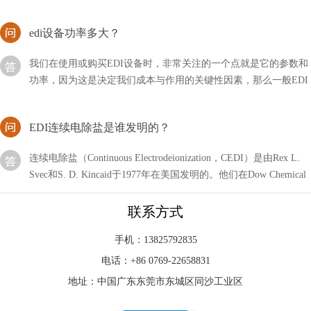
edi设备功率多大？
我们在使用或购买EDI设备时，非常关注的一个点就是它的参数和
功率，因为这是决定我们成本与作用的关键性因素，那么一般EDI
设备的功率有多大呢？
EDI连续电除盐是谁发明的？
连续电除盐（Continuous Electrodeionization，CEDI）是由Rex L.
Svec和S. D. Kincaid于1977年在美国发明的。他们在Dow Chemical
公司的
EDI设备厂家的安全与否，直接关系到人体的健康
联系方式
EDI设备厂家的安全与否，直接关系到人体的健康，为了保障饮用
手机：13825792835
水的安全，一系列的水处理设备应运而生，这些设备可以更大程度
电话：+86 0769-22658831
上保证用水的安全。还有一些工业用水，为了减少污染
地址：中国广东东莞市东城区同沙工业区
edi由哪些部分组成？