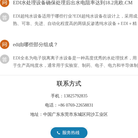
EDI超纯水设备适用于哪些行业?EDI超纯水设备在设计上，采用成
熟、可靠、先进、自动化程度高的两级反渗透纯水设备＋EDI＋精
混床除盐水处理工艺，EDI水处理设备确保处理后
edi由哪些部分组成？
EDI全名为电子脱离离子水设备是一种高度优秀的水处理技术，用
于生产高纯度水，通常用于实验室、制药、电子、电力和半导体制
造等领域。EDI系统利用电化学过程将离子从水中去除
edi系统由哪几部分组成？
联系方式
在现代健康意识不断提升的背景下，EDI（电子去离子）净水设备
手机：13825792835
作为一项重要的水处理技术受到越来越多人的关注。本文将深入探
电话：+86 0769-22658831
讨EDI净水设备的模块系统
地址：中国广东东莞市东城区同沙工业区
edi可分为哪几类？按功能分类！
edi有很多种解释，有净化行业经常用到的水处理设备，还有其它