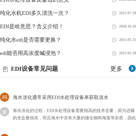
edi可分为哪几类？按功能分类！
纯化水机EDI多久清洗一次？
2023-07-29
edi有很多种解释，有净化行业经常用到的水处理设备，还有其它
EDI是啥意思？含义介绍！
2020-10-26
的系统等等，而今天为大家分享的主要是它的系统分类，到底EDI
可以分为哪几类？
纯化水edi是否需要更换？
2023-05-31
井下水能不能安装车用尿素EDI？
edi能否用高浓度碱浸泡？
2023-03-28
EDI设备主要是针对用水方面的，我们需要根据自己的需求选择对
EDI设备常见问题
更多
应的净水设备，这样才能达到相关的要求，那么井下水能不能安装
车用尿素EDI呢？
海水淡化通常采用EDI水处理设备来获取淡水
海水淡化的过程，EDI水处理设备需要很高的技术含量，因为还睡
的含盐量很高，而且海水中含有大量的微生物和海藻等杂质，因此
我们通常使用蒸馏法和反渗透法相结合，来获取淡水
EDI水处理设备确保处理后出水电阻率达到18.2兆欧.CM