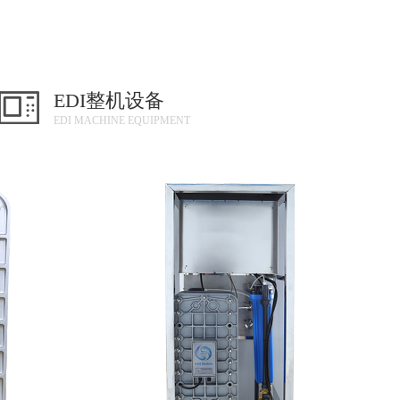
EDI整机设备
EDI MACHINE EQUIPMENT