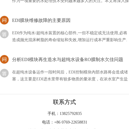
EDI膜块维修故障的主要原因
EDI作为纯水/超纯水装置的核心部件,一但不稳定或无法使用,必将
造成抛光混床树脂的寿命缩短和失效,增加运行成本严重影响生产.
引起EDI膜块故障的原因主要有以下几点
分析EDI模块再生造水与超纯水设备RO膜制水欠佳问题
在超纯水设备运作一段时间后，EDI控制模块內部水路将会造成堵
塞，这主要是EDI进水里带有较多物质的量浓度，在浓水室产生盐
的沉定。碰到这类状况，我们可以根据开展EDI化学水处理的方式
对EDI控制模块开展清理，随后再开展EDI再造
edi出水电阻率一般多少？
联系方式
在进行环境监测、水文地质勘探和工程施工等方面的项目中，出水
电阻率被广泛应用来评估地下水资源的潜力和水文地质条件。了解
手机：13825792835
编辑出水电阻率的一般数值范围
电话：+86 0769-22658831