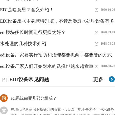
EDI是啥意思？含义介绍！
2020-10-26
EDI设备废水本身就特别脏，不管反渗透水处理设备有多
EDI是否适合在混床后使用？
好
edi模块多长时间进行更换为好？
EDI和温床可以说都是一种水处理的设备，它在整个环节中起到一
2018-08-28
2020-09-09
个净化的作用，当然可能不止这一个功能，那么我们在使用EDI时
水处理的几种技术介绍
2018-08-28
是否适合在混床后使用呢？
edi设备厂家要实行预防和治理都要抓两手都要硬的方式
EDI模块是现在水处理行业中比较新型的设备
edi设备厂家人们开始对水的选择也越来越看重
2018-08-28
2018-08-27
EDI模块是现在水处理行业中比较新型的设备，即使不用的时候，
我们也要做好相关的维护措施，以方便下次的使用。首先我要要清
EDI设备常见问题
更多
洗元件中的膜元件，然后使用反渗透设备产出来的水
edi系统由哪几部分组成？
在现代健康意识不断提升的背景下，EDI（电子去离子）净水设备
作为一项重要的水处理技术受到越来越多人的关注。本文将深入探
讨EDI净水设备的模块系统