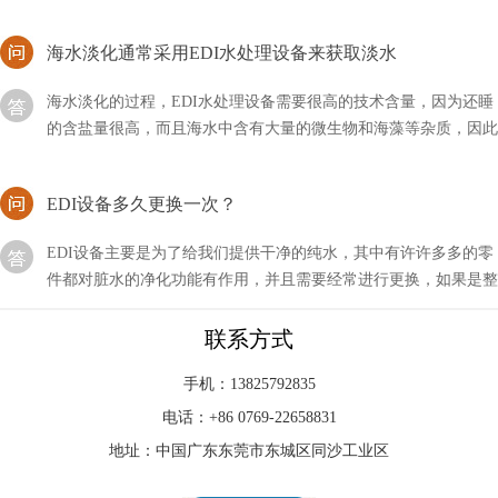
海水淡化通常采用EDI水处理设备来获取淡水
海水淡化的过程，EDI水处理设备需要很高的技术含量，因为还睡
的含盐量很高，而且海水中含有大量的微生物和海藻等杂质，因此
我们通常使用蒸馏法和反渗透法相结合，来获取淡水
EDI设备多久更换一次？
EDI设备主要是为了给我们提供干净的纯水，其中有许许多多的零
件都对脏水的净化功能有作用，并且需要经常进行更换，如果是整
套设备多久更换一次？
能否接受edi形式的订单？
联系方式
现在的技术发展得非常快，尤其是对于一个行业的新手来说，技术
手机：13825792835
的迭代更是让人捉摸不透，比如新型的EDI技术，我们能否接受
电话：+86 0769-22658831
EDI形式的订单呢？
地址：中国广东东莞市东城区同沙工业区
EDI膜块维修故障的主要原因