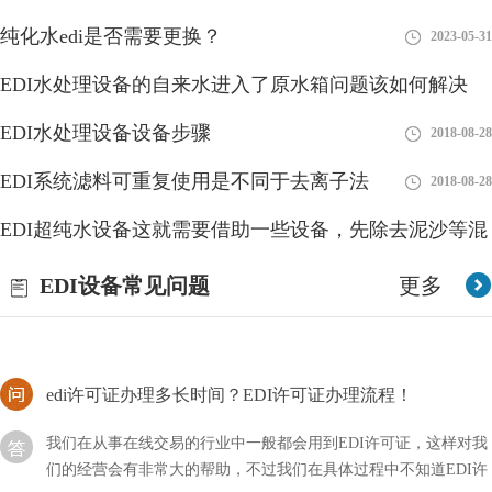
纯化水edi是否需要更换？
2023-05-31
EDI膜块维修故障的主要原因
EDI水处理设备的自来水进入了原水箱问题该如何解决
EDI作为纯水/超纯水装置的核心部件,一但不稳定或无法使用,必将
EDI水处理设备设备步骤
2018-08-28
2018-08-28
造成抛光混床树脂的寿命缩短和失效,增加运行成本严重影响生产.
引起EDI膜块故障的原因主要有以下几点
EDI系统滤料可重复使用是不同于去离子法
2018-08-28
如何拆解西门子edi？详细流程！
EDI超纯水设备这就需要借助一些设备，先除去泥沙等混
西门子edi是行业内比较不错的品牌，但是我们在进行维修的时候
浊物
2018-08-28
EDI设备常见问题
更多
可以发现就这么拆的比较麻烦，所以需要掌握一定的技巧，到底应
该如何拆解西门子EDI呢？
edi许可证办理多长时间？EDI许可证办理流程！
我们在从事在线交易的行业中一般都会用到EDI许可证，这样对我
们的经营会有非常大的帮助，不过我们在具体过程中不知道EDI许
可证办理需要多长时间？