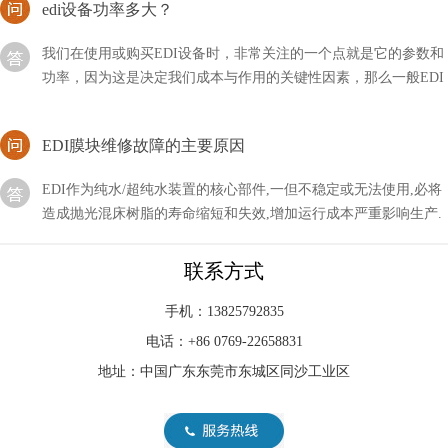
我们在使用或购买EDI设备时，非常关注的一个点就是它的参数和
功率，因为这是决定我们成本与作用的关键性因素，那么一般EDI
设备的功率有多大呢？
EDI膜块维修故障的主要原因
EDI作为纯水/超纯水装置的核心部件,一但不稳定或无法使用,必将
造成抛光混床树脂的寿命缩短和失效,增加运行成本严重影响生产.
引起EDI膜块故障的原因主要有以下几点
EDI系统水是生物们存活的基本要求，然而当今的水污染
联系方式
非常严重
水资源的危机一直是我国的重点问题。EDI系统水是生物们存活的
手机：13825792835
基本要求，然而当今的水污染非常严重，这与我们的生活息息相关
电话：+86 0769-22658831
地址：中国广东东莞市东城区同沙工业区
EDI标准文件咋读？方法分享！
EDI的标准文件我们可能比较怕见到，因为不仅对其不了解，甚至