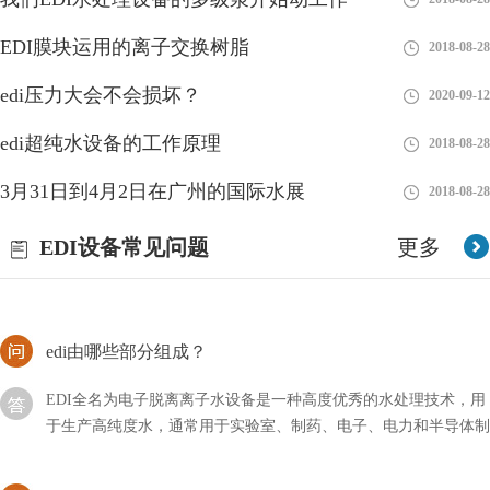
EDI标准文件咋读？方法分享！
EDI膜块运用的离子交换树脂
2018-08-28
EDI的标准文件我们可能比较怕见到，因为不仅对其不了解，甚至
edi压力大会不会损坏？
2020-09-12
连怎么打开它都不清楚，如果急需使用的话会比较麻烦，那么我们
应该咱读这类文件呢？
edi超纯水设备的工作原理
2018-08-28
井下水能不能安装车用尿素EDI？
3月31日到4月2日在广州的国际水展
2018-08-28
EDI设备主要是针对用水方面的，我们需要根据自己的需求选择对
EDI设备常见问题
更多
应的净水设备，这样才能达到相关的要求，那么井下水能不能安装
车用尿素EDI呢？
edi由哪些部分组成？
EDI全名为电子脱离离子水设备是一种高度优秀的水处理技术，用
于生产高纯度水，通常用于实验室、制药、电子、电力和半导体制
造等领域。EDI系统利用电化学过程将离子从水中去除
edi设备功率多大？