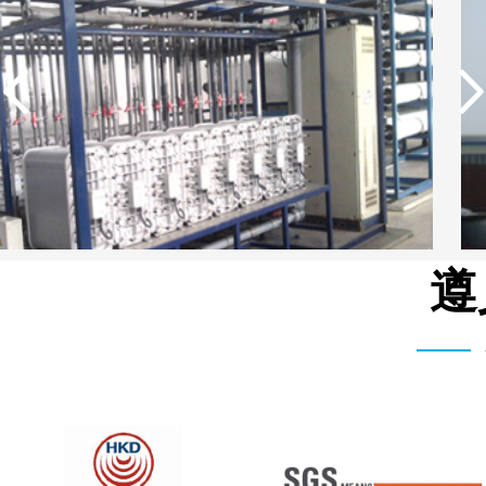
遵
湖北柳树沟矿业集团