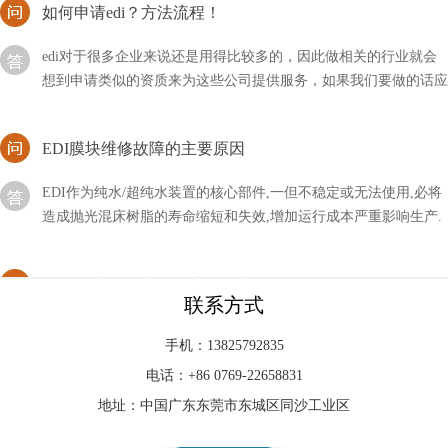
edi对于很多企业来说还是用得比较多的，因此做相关的行业就会
想到申请类似的资质来为这些公司提供服务，如果我们要做的话应
该如何申请EDI？
EDI膜块维修故障的主要原因
EDI作为纯水/超纯水装置的核心部件,一但不稳定或无法使用,必将
造成抛光混床树脂的寿命缩短和失效,增加运行成本严重影响生产.
引起EDI膜块故障的原因主要有以下几点
edi可分为哪几类？按功能分类！
edi有很多种解释，有净化行业经常用到的水处理设备，还有其它
联系方式
的系统等等，而今天为大家分享的主要是它的系统分类，到底EDI
手机：13825792835
可以分为哪几类？
电话：+86 0769-22658831
EDI标准文件咋读？方法分享！
地址：中国广东东莞市东城区同沙工业区
EDI的标准文件我们可能比较怕见到，因为不仅对其不了解，甚至