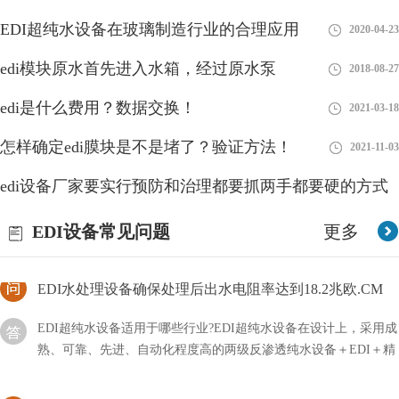
EDI标准文件咋读？方法分享！
EDI超纯水设备在玻璃制造行业的合理应用
2020-04-23
EDI的标准文件我们可能比较怕见到，因为不仅对其不了解，甚至
edi模块原水首先进入水箱，经过原水泵
2018-08-27
连怎么打开它都不清楚，如果急需使用的话会比较麻烦，那么我们
应该咱读这类文件呢？
edi是什么费用？数据交换！
2021-03-18
EDI设备厂家的安全与否，直接关系到人体的健康
怎样确定edi膜块是不是堵了？验证方法！
2021-11-03
EDI设备厂家的安全与否，直接关系到人体的健康，为了保障饮用
edi设备厂家要实行预防和治理都要抓两手都要硬的方式
水的安全，一系列的水处理设备应运而生，这些设备可以更大程度
上保证用水的安全。还有一些工业用水，为了减少污染
2018-08-28
EDI设备常见问题
更多
EDI水处理设备确保处理后出水电阻率达到18.2兆欧.CM
EDI超纯水设备适用于哪些行业?EDI超纯水设备在设计上，采用成
熟、可靠、先进、自动化程度高的两级反渗透纯水设备＋EDI＋精
混床除盐水处理工艺，EDI水处理设备确保处理后
如何申请edi？方法流程！