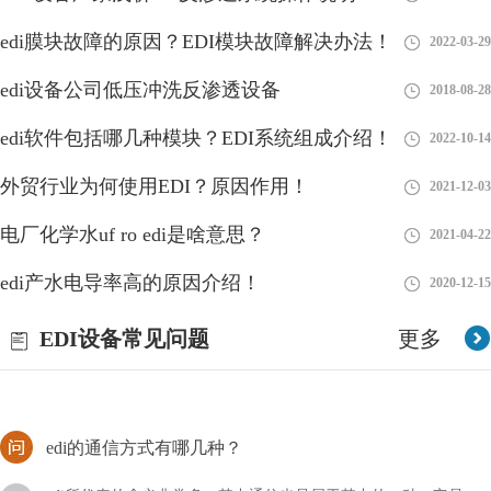
edi膜块故障的原因？EDI模块故障解决办法！
2022-03-29
edi设备公司低压冲洗反渗透设备
2018-08-28
edi膜堆会不会堵？官方解答！
edi软件包括哪几种模块？EDI系统组成介绍！
2022-10-14
edi膜堆经常被用来处理污水，同时还具备着其它的作用，而我们
外贸行业为何使用EDI？原因作用！
2021-12-03
在使用这种设备的时候肯定也会遇到很多难题，比如它使用过程中
会不会堵塞呢？
电厂化学水uf ro edi是啥意思？
2021-04-22
海水淡化通常采用EDI水处理设备来获取淡水
edi产水电导率高的原因介绍！
2020-12-15
海水淡化的过程，EDI水处理设备需要很高的技术含量，因为还睡
EDI设备常见问题
更多
的含盐量很高，而且海水中含有大量的微生物和海藻等杂质，因此
我们通常使用蒸馏法和反渗透法相结合，来获取淡水
edi的通信方式有哪几种？
edi所代表的含义非常多，其中通信也是属于其中的一种，它是一