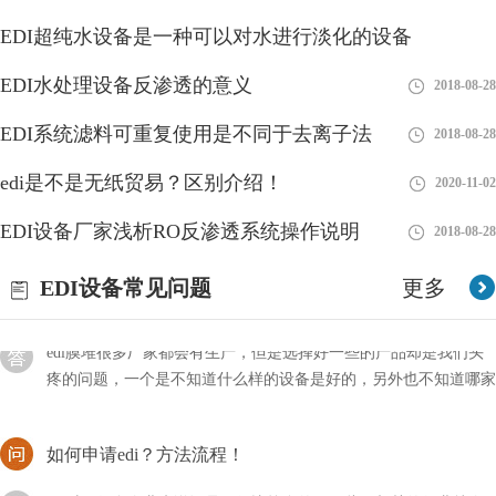
现在的技术发展得非常快，尤其是对于一个行业的新手来说，技术
EDI超纯水设备是一种可以对水进行淡化的设备
2023-08-26
的迭代更是让人捉摸不透，比如新型的EDI技术，我们能否接受
EDI形式的订单呢？
EDI水处理设备反渗透的意义
2018-08-28
2018-08-28
edi设备功率多大？
EDI系统滤料可重复使用是不同于去离子法
2018-08-28
我们在使用或购买EDI设备时，非常关注的一个点就是它的参数和
edi是不是无纸贸易？区别介绍！
2020-11-02
功率，因为这是决定我们成本与作用的关键性因素，那么一般EDI
设备的功率有多大呢？
EDI设备厂家浅析RO反渗透系统操作说明
2018-08-28
edi膜堆哪家好？厂家推荐！
EDI设备常见问题
更多
edi膜堆很多厂家都会有生产，但是选择好一些的产品却是我们头
疼的问题，一个是不知道什么样的设备是好的，另外也不知道哪家
公司产品好。
如何申请edi？方法流程！
edi对于很多企业来说还是用得比较多的，因此做相关的行业就会