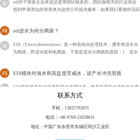
想到申请类似的资质来为这些公司提供服务，如果我们要做的话应
该如何申请EDI？
edi进水为何分两路？
EDI（Electrodeionization）是一种高纯水处理技术，通常将进水分
为两路，即进水路和电离路。下面是进水分两路的原因：1、进水
路：进水路是EDI系统中的第一道
EDI模块对海水和高盐度苦咸水，设产水冲洗管路
EDI模块简单的说就是利用反渗透技术，将高浓度的水变为低浓度
水，同时将工业污染物、重金属、细菌、病毒等大量混入水中的杂
质全部隔离，从而达到饮用规定的理化指标及卫生标准
联系方式
能否接受edi形式的订单？
手机：13825792835
电话：+86 0769-22658831
现在的技术发展得非常快，尤其是对于一个行业的新手来说，技术
地址：中国广东东莞市东城区同沙工业区
的迭代更是让人捉摸不透，比如新型的EDI技术，我们能否接受
EDI形式的订单呢？