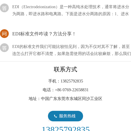
为两路，即进水路和电离路。下面是进水分两路的原因：1、进水
路：进水路是EDI系统中的第一道
EDI标准文件咋读？方法分享！
EDI的标准文件我们可能比较怕见到，因为不仅对其不了解，甚至
连怎么打开它都不清楚，如果急需使用的话会比较麻烦，那么我们
应该咱读这类文件呢？
edi的通信方式有哪几种？
联系方式
edi所代表的含义非常多，其中通信也是属于其中的一种，它是一
手机：13825792835
个整体的环境，由许许多多的系统及用户所组成，那么其中的通信
电话：+86 0769-22658831
方式主要有哪几种？
地址：中国广东东莞市东城区同沙工业区
海水淡化通常采用EDI水处理设备来获取淡水
海水淡化的过程，EDI水处理设备需要很高的技术含量，因为还睡
的含盐量很高，而且海水中含有大量的微生物和海藻等杂质，因此
13825792835