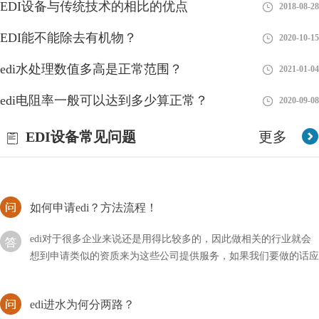
EDI设备与传统技术的相比的优点
2018-08-28
海水淡化的过程，EDI水处理设备需要很高的技术含量，因为还睡
EDI能不能除去有机物？
2020-10-15
的含盐量很高，而且海水中含有大量的微生物和海藻等杂质，因此
我们通常使用蒸馏法和反渗透法相结合，来获取淡水
edi水处理数值多高是正常范围？
2021-01-04
分析EDI模块再生造水与超纯水设备RO膜制水欠佳问题
edi电阻率一般可以达到多少算正常？
2020-09-08
在超纯水设备运作一段时间后，EDI控制模块內部水路将会造成堵
EDI设备常见问题
更多
塞，这主要是EDI进水里带有较多物质的量浓度，在浓水室产生盐
的沉定。碰到这类状况，我们可以根据开展EDI化学水处理的方式
对EDI控制模块开展清理，随后再开展EDI再造
如何申请edi？方法流程！
edi对于很多企业来说还是用得比较多的，因此做相关的行业就会
想到申请类似的资质来为这些公司提供服务，如果我们要做的话应
该如何申请EDI？
edi进水为何分两路？
EDI（Electrodeionization）是一种高纯水处理技术，通常将进水分