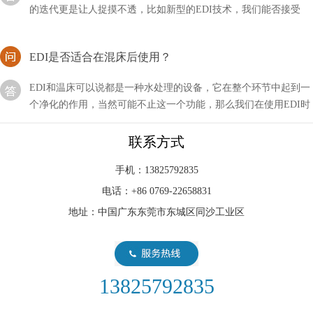
EDI形式的订单呢？
EDI是否适合在混床后使用？
EDI和温床可以说都是一种水处理的设备，它在整个环节中起到一
个净化的作用，当然可能不止这一个功能，那么我们在使用EDI时
是否适合在混床后使用呢？
edi许可证办理多长时间？EDI许可证办理流程！
联系方式
我们在从事在线交易的行业中一般都会用到EDI许可证，这样对我
手机：13825792835
们的经营会有非常大的帮助，不过我们在具体过程中不知道EDI许
电话：+86 0769-22658831
可证办理需要多长时间？
地址：中国广东东莞市东城区同沙工业区
edi膜堆哪家好？厂家推荐！
edi膜堆很多厂家都会有生产，但是选择好一些的产品却是我们头
疼的问题，一个是不知道什么样的设备是好的，另外也不知道哪家
13825792835
公司产品好。