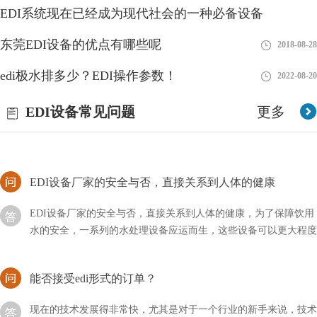
edi膜堆很多厂家都会有生产，但是选择好一些的产品却是我们头
EDI系统现在已经成为现代社会的一种必备设备
疼的问题，一个是不知道什么样的设备是好的，另外也不知道哪家
公司产品好。
东莞EDI设备的优点有哪些呢
2018-08-28
2018-08-28
EDI水处理设备主要是针对水中含有大量的氟元素进行
edi极水排多少？EDI操作参数！
2022-08-20
EDI水处理设备主要是针对水中含有大量的氟元素进行过滤去除的
EDI设备常见问题
更多
设备，现有的纯净水设备中去除氟的力度不强，在工艺流程中安装
除氟设备，即可清除干净水中的氟
EDI设备厂家的安全与否，直接关系到人体的健康
EDI设备厂家的安全与否，直接关系到人体的健康，为了保障饮用
水的安全，一系列的水处理设备应运而生，这些设备可以更大程度
上保证用水的安全。还有一些工业用水，为了减少污染
能否接受edi形式的订单？
现在的技术发展得非常快，尤其是对于一个行业的新手来说，技术
的迭代更是让人捉摸不透，比如新型的EDI技术，我们能否接受