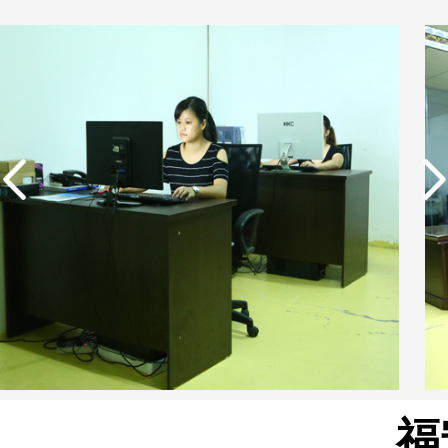
实用新型专利证书 电渗
析器用浓水隔板组件
福