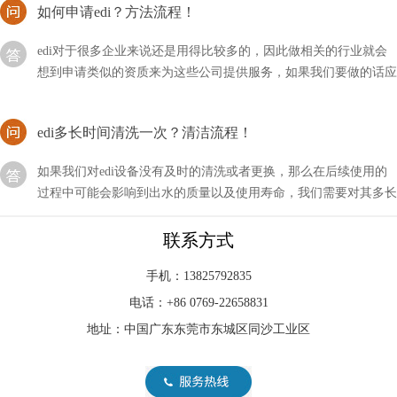
edi对于很多企业来说还是用得比较多的，因此做相关的行业就会
想到申请类似的资质来为这些公司提供服务，如果我们要做的话应
该如何申请EDI？
edi多长时间清洗一次？清洁流程！
如果我们对edi设备没有及时的清洗或者更换，那么在后续使用的
过程中可能会影响到出水的质量以及使用寿命，我们需要对其多长
时间清洗一次？
EDI膜块维修故障的主要原因
联系方式
EDI作为纯水/超纯水装置的核心部件,一但不稳定或无法使用,必将
手机：13825792835
造成抛光混床树脂的寿命缩短和失效,增加运行成本严重影响生产.
电话：+86 0769-22658831
引起EDI膜块故障的原因主要有以下几点
地址：中国广东东莞市东城区同沙工业区
edi的通信方式有哪几种？
edi所代表的含义非常多，其中通信也是属于其中的一种，它是一