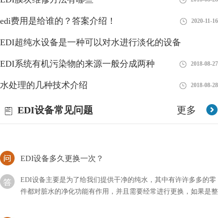
edi的通信方式有哪几种？
edi费用是给谁的？答案介绍！
2020-11-16
edi所代表的含义非常多，其中通信也是属于其中的一种，它是一
EDI超纯水设备是一种可以对水进行淡化的设备
个整体的环境，由许许多多的系统及用户所组成，那么其中的通信
方式主要有哪几种？
EDI系统有机污染物的来源一般分成两种
2018-08-28
2018-08-27
edi供应商是啥意思？
水处理的几种技术介绍
2018-08-28
EDI（Electronic Data Interchange，电子数据交换）供应商是指提供
EDI设备常见问题
更多
EDI系统和服务的公司或组织。EDI是指企业之间在电子化的环境
下进行交换商务文件
EDI设备多久更换一次？
EDI设备主要是为了给我们提供干净的纯水，其中有许许多多的零
件都对脏水的净化功能有作用，并且需要经常进行更换，如果是整
套设备多久更换一次？
如何申请edi？方法流程！