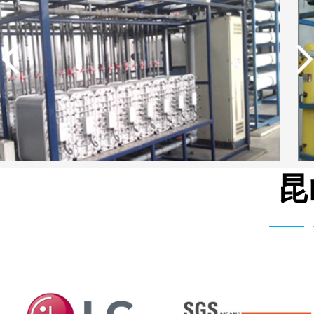
昆
湖北柳树沟矿业集团