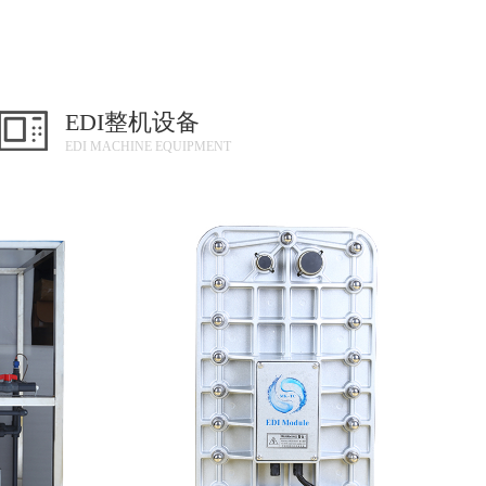
EDI整机设备
EDI MACHINE EQUIPMENT