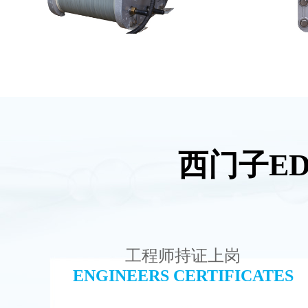
西门子E
PureTec （浦睿）EDI模块维修
坎
查看详情
工程师持证上岗
ENGINEERS CERTIFICATES