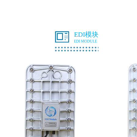
EDI模块
EDI MODULE