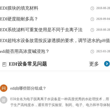
EDI膜块的填充材料
2018-08-28
EDI水处理设备确保处理后出水电阻率达到18.2兆欧.CM
EDI硬度能耐多高？
2020-09-04
EDI超纯水设备适用于哪些行业?EDI超纯水设备在设计上，采用成
EDI系统滤料可重复使用是不同于去离子法
2018-08-28
熟、可靠、先进、自动化程度高的两级反渗透纯水设备＋EDI＋精
混床除盐水处理工艺，EDI水处理设备确保处理后
EDI超纯水设备故需按反渗透膜的要求，调节进水的pH值
edi进水为何分两路？
edi能否用高浓度碱浸泡？
2018-08-27
2023-03-28
EDI（Electrodeionization）是一种高纯水处理技术，通常将进水分
EDI设备常见问题
更多
为两路，即进水路和电离路。下面是进水分两路的原因：1、进水
路：进水路是EDI系统中的第一道
edi由哪些部分组成？
EDI全名为电子脱离离子水设备是一种高度优秀的水处理技术，用
于生产高纯度水，通常用于实验室、制药、电子、电力和半导体制
造等领域。EDI系统利用电化学过程将离子从水中去除