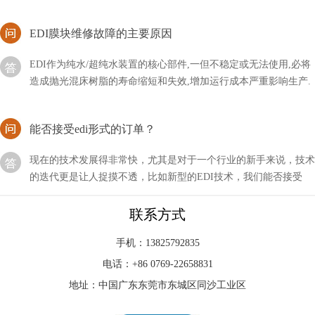
EDI膜块维修故障的主要原因
EDI作为纯水/超纯水装置的核心部件,一但不稳定或无法使用,必将
造成抛光混床树脂的寿命缩短和失效,增加运行成本严重影响生产.
引起EDI膜块故障的原因主要有以下几点
能否接受edi形式的订单？
现在的技术发展得非常快，尤其是对于一个行业的新手来说，技术
的迭代更是让人捉摸不透，比如新型的EDI技术，我们能否接受
EDI形式的订单呢？
EDI模块是现在水处理行业中比较新型的设备
联系方式
EDI模块是现在水处理行业中比较新型的设备，即使不用的时候，
手机：13825792835
我们也要做好相关的维护措施，以方便下次的使用。首先我要要清
电话：+86 0769-22658831
洗元件中的膜元件，然后使用反渗透设备产出来的水
地址：中国广东东莞市东城区同沙工业区
EDI水处理设备确保处理后出水电阻率达到18.2兆欧.CM