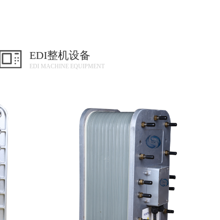
EDI整机设备
EDI MACHINE EQUIPMENT