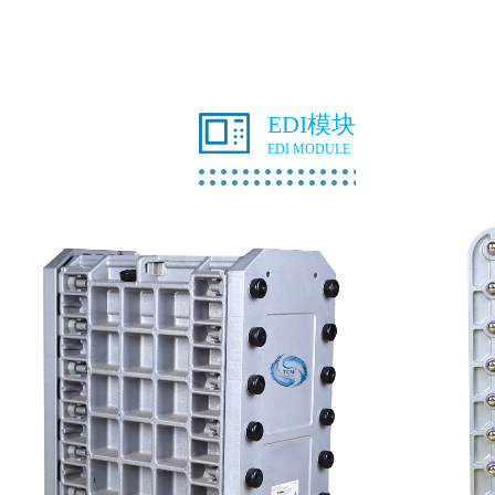
EDI模块
EDI MODULE