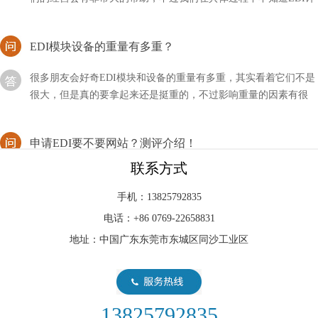
EDI模块设备的重量有多重？
很多朋友会好奇EDI模块和设备的重量有多重，其实看着它们不是
很大，但是真的要拿起来还是挺重的，不过影响重量的因素有很
多，需要进行区分。
申请EDI要不要网站？测评介绍！
众所周知申请EDI的流程是比较麻烦的，其中不仅体现在跑来跑去
联系方式
上，还有很多条件需要达标，都是比较折磨人的。那么做这个申请
要不要网站测评呢？
手机：13825792835
电话：+86 0769-22658831
EDI模块是现在水处理行业中比较新型的设备
地址：中国广东东莞市东城区同沙工业区
EDI模块是现在水处理行业中比较新型的设备，即使不用的时候，
我们也要做好相关的维护措施，以方便下次的使用。首先我要要清
洗元件中的膜元件，然后使用反渗透设备产出来的水
13825792835
分析EDI模块再生造水与超纯水设备RO膜制水欠佳问题