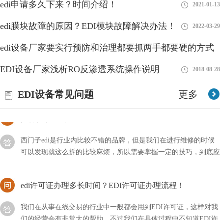
edi申请多久下来？时间介绍！
2021-01-13
我们也要做好相关的维护措施，以方便下次的使用。首先我要要清
洗元件中的膜元件，然后使用反渗透设备产出来的水
edi膜块故障的原因？EDI模块故障解决办法！
2022-03-29
分析EDI模块再生造水与超纯水设备RO膜制水欠佳问题
edi设备厂家要实行预防和治理都要抓两手都要硬的方式
在超纯水设备运作一段时间后，EDI控制模块內部水路将会造成堵
EDI设备厂家浅析RO反渗透系统操作说明
2018-08-28
2018-08-28
塞，这主要是EDI进水里带有较多物质的量浓度，在浓水室产生盐
的沉定。碰到这类状况，我们可以根据开展EDI化学水处理的方式
EDI设备常见问题
更多
对EDI控制模块开展清理，随后再开展EDI再造
如何拆解西门子edi？详细流程！
西门子edi是行业内比较不错的品牌，但是我们在进行维修的时候
可以发现就这么拆的比较麻烦，所以需要掌握一定的技巧，到底应
该如何拆解西门子EDI呢？
edi许可证办理多长时间？EDI许可证办理流程！
我们在从事在线交易的行业中一般都会用到EDI许可证，这样对我
们的经营会有非常大的帮助，不过我们在具体过程中不知道EDI许
可证办理需要多长时间？