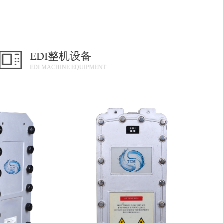
EDI整机设备
EDI MACHINE EQUIPMENT