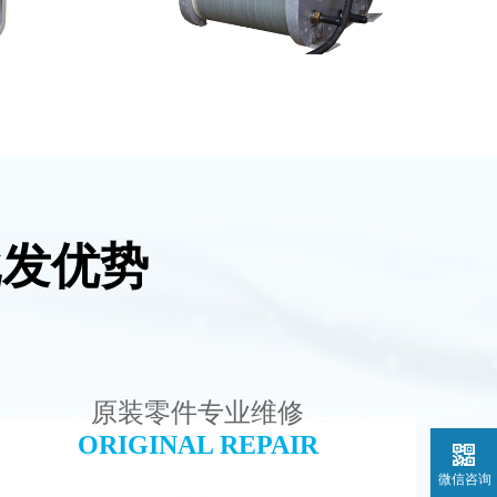
批发优势
水处理设备
PureTec （浦睿）EDI模块维修
查看详情
原装零件专业维修
ORIGINAL REPAIR
微信咨询