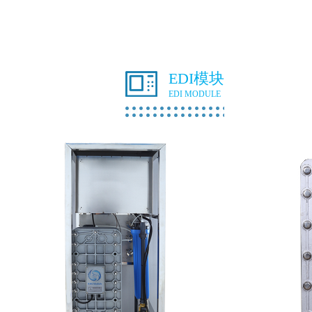
EDI模块
EDI MODULE