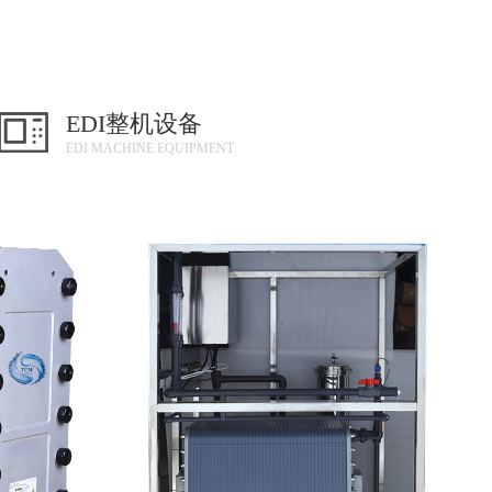
EDI整机设备
EDI MACHINE EQUIPMENT