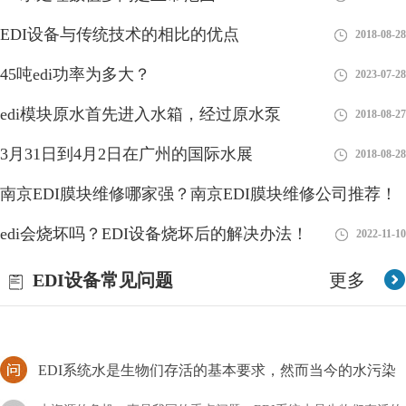
EDI设备与传统技术的相比的优点
2018-08-28
45吨edi功率为多大？
2023-07-28
EDI水处理设备确保处理后出水电阻率达到18.2兆欧.CM
edi模块原水首先进入水箱，经过原水泵
2018-08-27
EDI超纯水设备适用于哪些行业?EDI超纯水设备在设计上，采用成
3月31日到4月2日在广州的国际水展
2018-08-28
熟、可靠、先进、自动化程度高的两级反渗透纯水设备＋EDI＋精
混床除盐水处理工艺，EDI水处理设备确保处理后
南京EDI膜块维修哪家强？南京EDI膜块维修公司推荐！
EDI设备厂家的安全与否，直接关系到人体的健康
edi会烧坏吗？EDI设备烧坏后的解决办法！
2023-01-10
2022-11-10
EDI设备厂家的安全与否，直接关系到人体的健康，为了保障饮用
EDI设备常见问题
更多
水的安全，一系列的水处理设备应运而生，这些设备可以更大程度
上保证用水的安全。还有一些工业用水，为了减少污染
EDI系统水是生物们存活的基本要求，然而当今的水污染
非常严重
水资源的危机一直是我国的重点问题。EDI系统水是生物们存活的