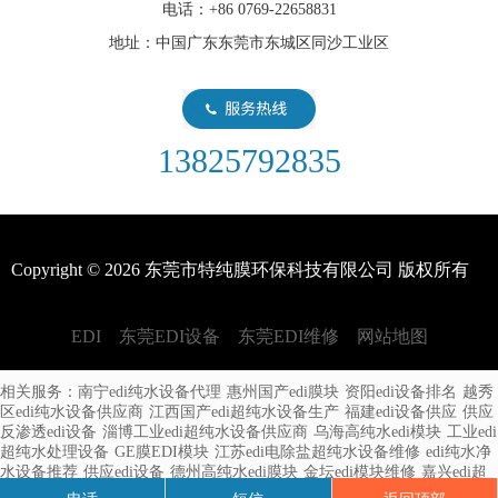
电话：+86 0769-22658831
edi系统由哪几部分组成？
地址：中国广东东莞市东城区同沙工业区
在现代健康意识不断提升的背景下，EDI（电子去离子）净水设备
作为一项重要的水处理技术受到越来越多人的关注。本文将深入探
讨EDI净水设备的模块系统
13825792835
能否接受edi形式的订单？
现在的技术发展得非常快，尤其是对于一个行业的新手来说，技术
的迭代更是让人捉摸不透，比如新型的EDI技术，我们能否接受
Copyright © 2026 东莞市特纯膜环保科技有限公司 版权所有
EDI形式的订单呢？
EDI设备多久更换一次？
EDI
东莞EDI设备
东莞EDI维修
网站地图
EDI设备主要是为了给我们提供干净的纯水，其中有许许多多的零
相关服务：
南宁edi纯水设备代理
惠州国产edi膜块
资阳edi设备排名
越秀
区edi纯水设备供应商
件都对脏水的净化功能有作用，并且需要经常进行更换，如果是整
江西国产edi超纯水设备生产
福建edi设备供应
供应
反渗透edi设备
淄博工业edi超纯水设备供应商
乌海高纯水edi模块
工业edi
套设备多久更换一次？
超纯水处理设备
GE膜EDI模块
江苏edi电除盐超纯水设备维修
edi纯水净
水设备推荐
供应edi设备
德州高纯水edi膜块
金坛edi模块维修
嘉兴edi超
海水淡化通常采用EDI水处理设备来获取淡水
纯水设备工程
潍坊2吨edi超纯水设备供应商
崇州国产edi模块
黑河edi系