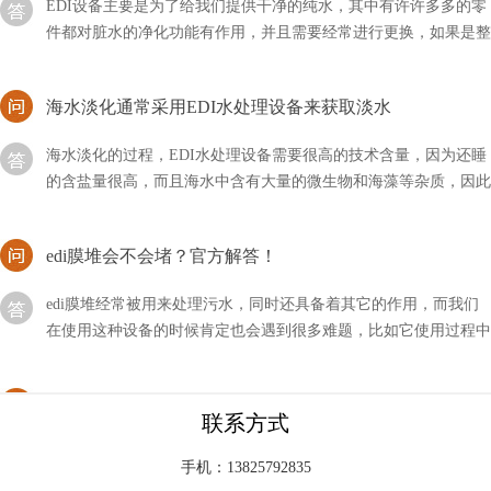
件都对脏水的净化功能有作用，并且需要经常进行更换，如果是整
套设备多久更换一次？
海水淡化通常采用EDI水处理设备来获取淡水
海水淡化的过程，EDI水处理设备需要很高的技术含量，因为还睡
的含盐量很高，而且海水中含有大量的微生物和海藻等杂质，因此
我们通常使用蒸馏法和反渗透法相结合，来获取淡水
edi膜堆会不会堵？官方解答！
edi膜堆经常被用来处理污水，同时还具备着其它的作用，而我们
在使用这种设备的时候肯定也会遇到很多难题，比如它使用过程中
会不会堵塞呢？
edi供应商是啥意思？
联系方式
EDI（Electronic Data Interchange，电子数据交换）供应商是指提供
EDI系统和服务的公司或组织。EDI是指企业之间在电子化的环境
手机：13825792835
下进行交换商务文件