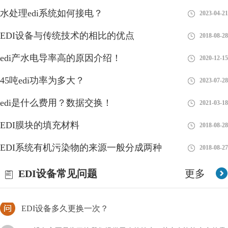
水处理edi系统如何接电？
2023-04-21
EDI设备与传统技术的相比的优点
2018-08-28
edi系统由哪几部分组成？
edi产水电导率高的原因介绍！
2020-12-15
在现代健康意识不断提升的背景下，EDI（电子去离子）净水设备
45吨edi功率为多大？
2023-07-28
作为一项重要的水处理技术受到越来越多人的关注。本文将深入探
edi是什么费用？数据交换！
讨EDI净水设备的模块系统
2021-03-18
EDI膜块的填充材料
能否接受edi形式的订单？
2018-08-28
EDI系统有机污染物的来源一般分成两种
现在的技术发展得非常快，尤其是对于一个行业的新手来说，技术
2018-08-27
的迭代更是让人捉摸不透，比如新型的EDI技术，我们能否接受
EDI设备常见问题
更多
EDI形式的订单呢？
EDI设备多久更换一次？
EDI设备主要是为了给我们提供干净的纯水，其中有许许多多的零