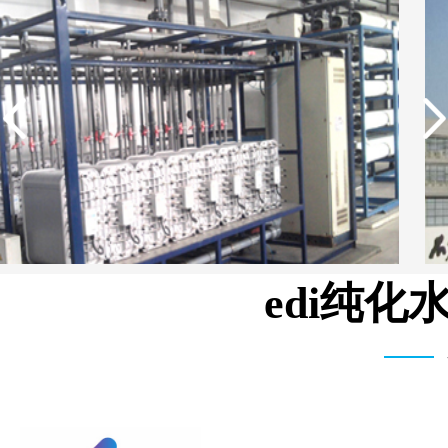
edi纯
湖北柳树沟矿业集团