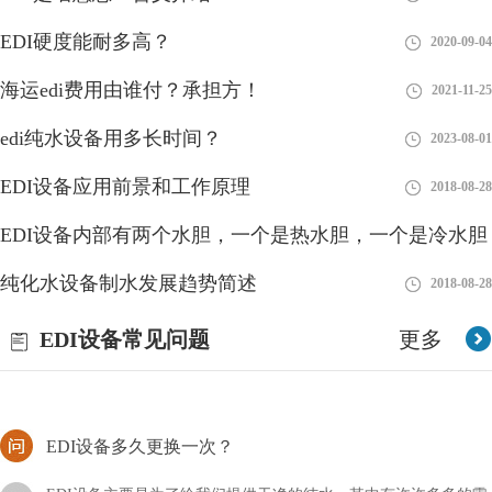
EDI硬度能耐多高？
2020-09-04
海运edi费用由谁付？承担方！
2021-11-25
edi进水为何分两路？
edi纯水设备用多长时间？
2023-08-01
EDI（Electrodeionization）是一种高纯水处理技术，通常将进水分
EDI设备应用前景和工作原理
2018-08-28
为两路，即进水路和电离路。下面是进水分两路的原因：1、进水
路：进水路是EDI系统中的第一道
EDI设备内部有两个水胆，一个是热水胆，一个是冷水胆
edi膜堆会不会堵？官方解答！
纯化水设备制水发展趋势简述
2018-08-27
2018-08-28
edi膜堆经常被用来处理污水，同时还具备着其它的作用，而我们
EDI设备常见问题
更多
在使用这种设备的时候肯定也会遇到很多难题，比如它使用过程中
会不会堵塞呢？
EDI设备多久更换一次？
EDI设备主要是为了给我们提供干净的纯水，其中有许许多多的零
件都对脏水的净化功能有作用，并且需要经常进行更换，如果是整