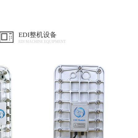
EDI整机设备
EDI MACHINE EQUIPMENT