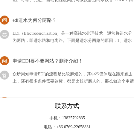
edi进水为何分两路？
EDI（Electrodeionization）是一种高纯水处理技术，通常将进水分
为两路，即进水路和电离路。下面是进水分两路的原因：1、进水
路：进水路是EDI系统中的第一道
申请EDI要不要网站？测评介绍！
众所周知申请EDI的流程是比较麻烦的，其中不仅体现在跑来跑去
上，还有很多条件需要达标，都是比较折磨人的。那么做这个申请
要不要网站测评呢？
edi膜堆哪家好？厂家推荐！
联系方式
edi膜堆很多厂家都会有生产，但是选择好一些的产品却是我们头
疼的问题，一个是不知道什么样的设备是好的，另外也不知道哪家
手机：13825792835
公司产品好。
电话：+86 0769-22658831
edi的通信方式有哪几种？