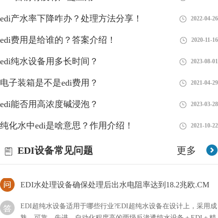
edi产水率下降咋办？处理方法分享！
2022-04-26
edi的通信方式有哪几种？
edi费用是给谁的？答案介绍！
2020-11-16
edi纯水设备用多长时间？
edi所代表的含义非常多，其中通信也是属于其中的一种，它是一
2023-08-01
个整体的环境，由许许多多的系统及用户所组成，那么其中的通信
电子装箱是不是edi费用？
2021-04-29
方式主要有哪几种？
edi能否用高浓度碱浸泡？
EDI水处理设备主要是针对水中含有大量的氟元素进行
2023-03-28
纯化水中edi是啥意思？作用介绍！
2021-10-22
EDI水处理设备主要是针对水中含有大量的氟元素进行过滤去除的
设备，现有的纯净水设备中去除氟的力度不强，在工艺流程中安装
EDI设备常见问题
更多
除氟设备，即可清除干净水中的氟
EDI水处理设备确保处理后出水电阻率达到18.2兆欧.CM
EDI超纯水设备适用于哪些行业?EDI超纯水设备在设计上，采用成
熟、可靠、先进、自动化程度高的两级反渗透纯水设备＋EDI＋精
混床除盐水处理工艺，EDI水处理设备确保处理后