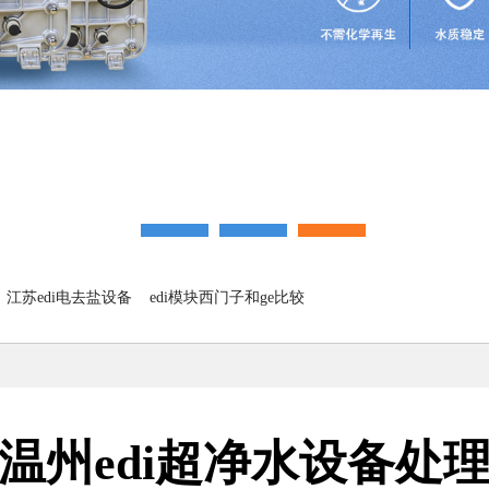
江苏edi电去盐设备
edi模块西门子和ge比较
温州edi超净水设备处