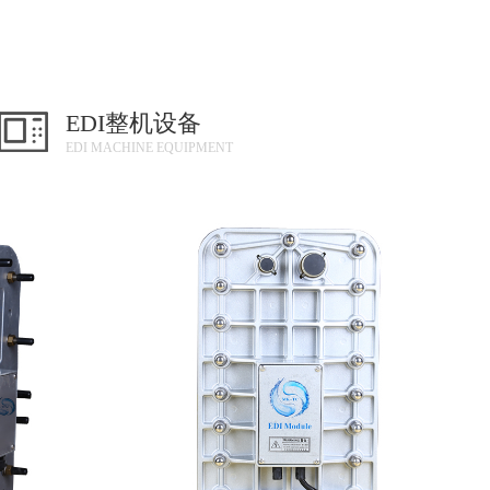
EDI整机设备
EDI MACHINE EQUIPMENT