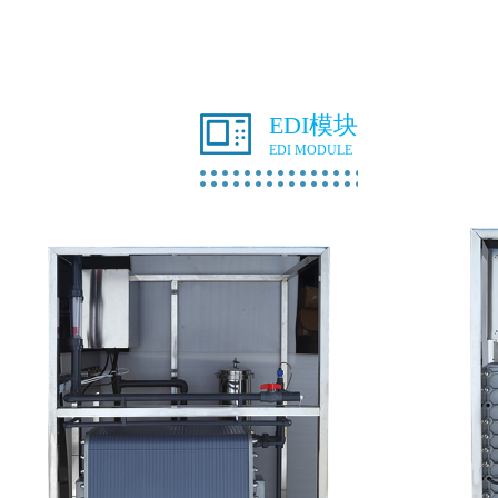
EDI模块
EDI MODULE