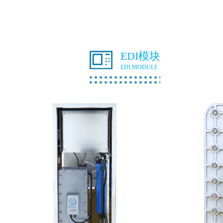
EDI模块
EDI MODULE